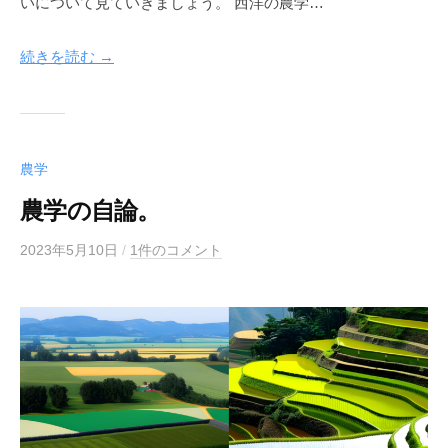
いについて見ていきましょう。 西洋の農学…
e
a
続きを読む →
f
農学
農学の自論。
2023年5月10日
b
/
1件のコメント
y
m
e
g
l
e
a
f