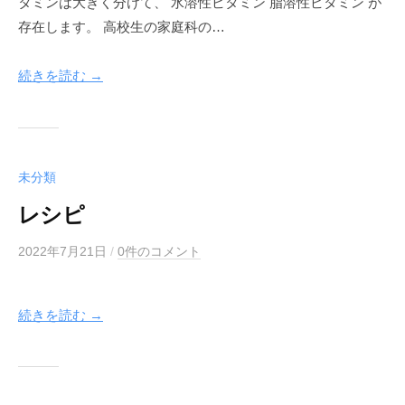
タミンは大きく分けて、 水溶性ビタミン 脂溶性ビタミン が
e
存在します。 高校生の家庭科の…
a
f
続きを読む →
未分類
レシピ
2022年7月21日
b
/
0件のコメント
y
m
続きを読む →
e
g
l
e
a