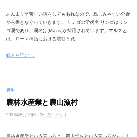
あんまり堅苦しい話をしてもあれなので、親しみやすい分野
から書きなぐっていきます。 リンゴの学術名 リンゴはリン
ゴ属であり、属名は(Malus)が採用されています。マルスと
は、ローマ神話における農耕と戦…
続きを読む →
農学
農林水産業と農山漁村
2023年5月10日
b
/
0件のコメント
y
m
農林水産業という言い方と、農山漁村という言い方がありま
e