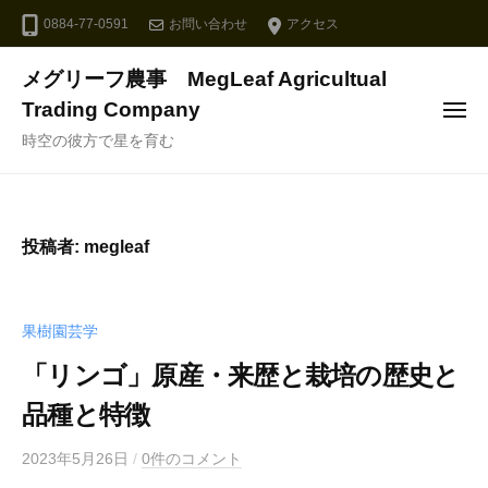
ュ
コ
ー
0884-77-0591
お問い合わせ
アクセス
ン
テ
メグリーフ農事 MegLeaf Agricultual
ン
Trading Company
メ
ツ
ニ
時空の彼方で星を育む
ュ
へ
ー
ス
キ
投稿者:
megleaf
ッ
プ
果樹園芸学
「リンゴ」原産・来歴と栽培の歴史と
品種と特徴
2023年5月26日
b
/
0件のコメント
y