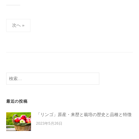
a
f
投
次へ »
稿
の
ペ
ー
ジ
送
検
り
索:
最近の投稿
「リンゴ」原産・来歴と栽培の歴史と品種と特徴
2023年5月26日