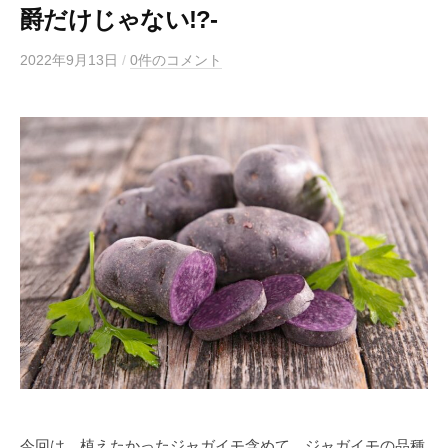
爵だけじゃない!?-
2022年9月13日
b
/
0件のコメント
y
m
e
g
l
e
a
f
今回は、植えたかったジャガイモ含めて、ジャガイモの品種