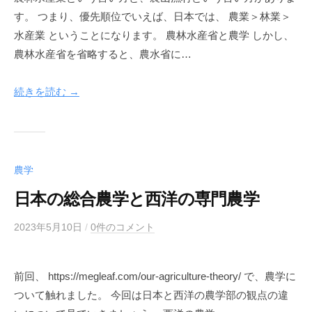
す。 つまり、優先順位でいえば、日本では、 農業＞林業＞
g
l
水産業 ということになります。 農林水産省と農学 しかし、
e
農林水産省を省略すると、農水省に…
a
f
続きを読む →
農学
日本の総合農学と西洋の専門農学
2023年5月10日
b
/
0件のコメント
y
m
前回、 https://megleaf.com/our-agriculture-theory/ で、農学に
e
ついて触れました。 今回は日本と西洋の農学部の観点の違
g
l