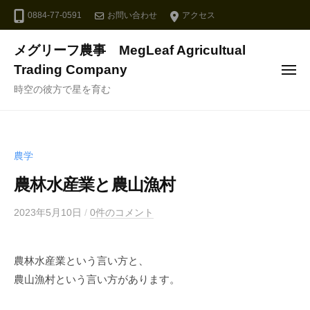
ュ
コ
ー
0884-77-0591
お問い合わせ
アクセス
ン
テ
メグリーフ農事 MegLeaf Agricultual
ン
Trading Company
メ
ツ
ニ
時空の彼方で星を育む
ュ
へ
ー
ス
キ
農学
ッ
プ
農林水産業と農山漁村
2023年5月10日
b
/
0件のコメント
y
m
農林水産業という言い方と、
e
農山漁村という言い方があります。
g
l