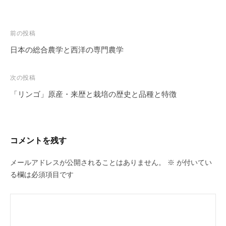
投
前の投稿
稿
日本の総合農学と西洋の専門農学
ナ
ビ
次の投稿
ゲ
「リンゴ」原産・来歴と栽培の歴史と品種と特徴
ー
シ
ョ
コメントを残す
ン
メールアドレスが公開されることはありません。
※
が付いてい
る欄は必須項目です